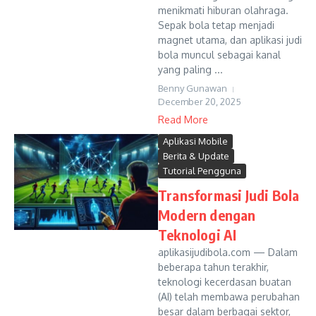
menikmati hiburan olahraga.
Sepak bola tetap menjadi
magnet utama, dan aplikasi judi
bola muncul sebagai kanal
yang paling ...
Benny Gunawan
December 20, 2025
Read More
Aplikasi Mobile
Berita & Update
Tutorial Pengguna
Transformasi Judi Bola
Modern dengan
Teknologi AI
aplikasijudibola.com — Dalam
beberapa tahun terakhir,
teknologi kecerdasan buatan
(AI) telah membawa perubahan
besar dalam berbagai sektor,