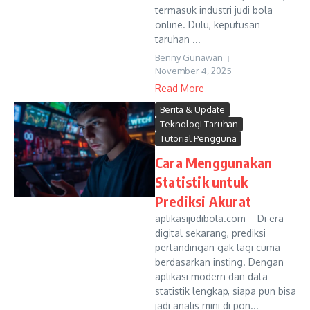
termasuk industri judi bola
online. Dulu, keputusan
taruhan ...
Benny Gunawan
November 4, 2025
Read More
Berita & Update
Teknologi Taruhan
Tutorial Pengguna
Cara Menggunakan
Statistik untuk
Prediksi Akurat
aplikasijudibola.com – Di era
digital sekarang, prediksi
pertandingan gak lagi cuma
berdasarkan insting. Dengan
aplikasi modern dan data
statistik lengkap, siapa pun bisa
jadi analis mini di pon...