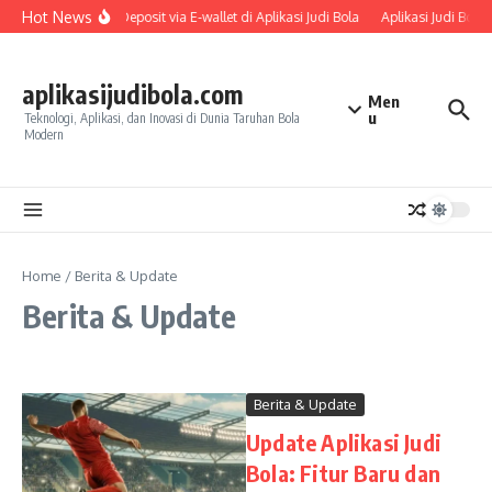
Skip to content
Hot News
Cara Deposit via E-wallet di Aplikasi Judi Bola
Aplikasi Judi Bola
aplikasijudibola.com
Men
u
Teknologi, Aplikasi, dan Inovasi di Dunia Taruhan Bola
Modern
Home
/
Berita & Update
Berita & Update
Berita & Update
Update Aplikasi Judi
Bola: Fitur Baru dan