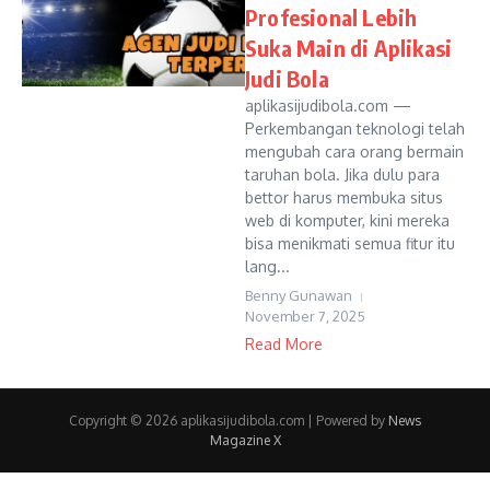
Profesional Lebih
Suka Main di Aplikasi
Judi Bola
aplikasijudibola.com —
Perkembangan teknologi telah
mengubah cara orang bermain
taruhan bola. Jika dulu para
bettor harus membuka situs
web di komputer, kini mereka
bisa menikmati semua fitur itu
lang...
Benny Gunawan
November 7, 2025
Read More
Copyright © 2026 aplikasijudibola.com | Powered by
News
Magazine X