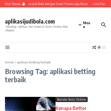
Skip to content
Hot News
Aplikasi Judi Bola dengan Event Promo Liga Besar
Cara Deposit v
aplikasijudibola.com
Men
u
Teknologi, Aplikasi, dan Inovasi di Dunia Taruhan Bola
Modern
Home
/
aplikasi betting terbaik
Browsing Tag: aplikasi betting
terbaik
Bandar Bola Online
Kenapa Bettor