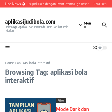
Skip to content
Hot News
Aplikasi Judi Bola dengan Event Promo Liga Besar
Cara Deposit v
aplikasijudibola.com
Men
u
Teknologi, Aplikasi, dan Inovasi di Dunia Taruhan Bola
Modern
Home
/
aplikasi bola interaktif
Browsing Tag: aplikasi bola
interaktif
Fitur
Mode Dark dan