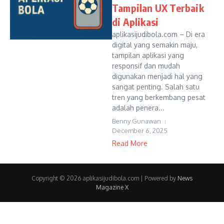
Tampilan UX Terbaik
di Aplikasi
aplikasijudibola.com – Di era
digital yang semakin maju,
tampilan aplikasi yang
responsif dan mudah
digunakan menjadi hal yang
sangat penting. Salah satu
tren yang berkembang pesat
adalah penera...
Benny Gunawan
December 6, 2025
Read More
Copyright © 2026 aplikasijudibola.com | Powered by
News
Magazine X