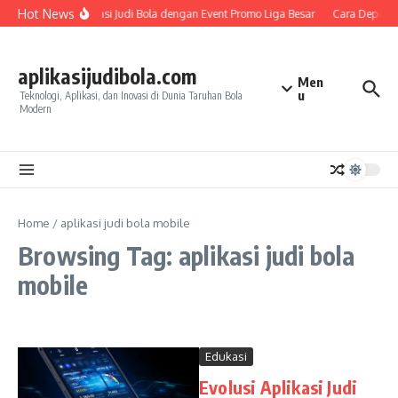
Skip to content
Hot News
Aplikasi Judi Bola dengan Event Promo Liga Besar
Cara Deposit v
aplikasijudibola.com
Men
u
Teknologi, Aplikasi, dan Inovasi di Dunia Taruhan Bola
Modern
Home
/
aplikasi judi bola mobile
Browsing Tag: aplikasi judi bola
mobile
Edukasi
Evolusi Aplikasi Judi