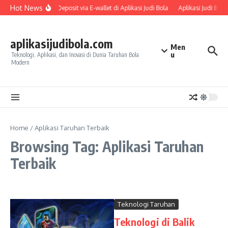
Skip to content
Hot News
Cara Deposit via E-wallet di Aplikasi Judi Bola
Aplikasi Judi Bol
aplikasijudibola.com
Men
u
Teknologi, Aplikasi, dan Inovasi di Dunia Taruhan Bola
Modern
Home
/
Aplikasi Taruhan Terbaik
Browsing Tag: Aplikasi Taruhan
Terbaik
Teknologi Taruhan
Teknologi di Balik