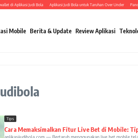
let di Aplikasi Judi Bola
Aplikasi Judi Bola untuk Taruhan Over Under
Pandua
kasi Mobile
Berita & Update
Review Aplikasi
Teknol
judibola
Tips
Cara Memaksimalkan Fitur Live Bet di Mobile: Ti
aplikasijudibola.com — Bertaruh menggunakan live bet mobile tel