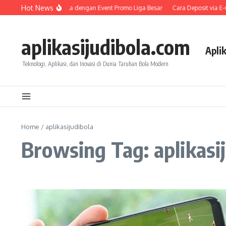
Skip to content
Hot News
Aplikasi Judi Bola dengan Event Promo Liga Besar
Cara Deposit via E-wal
aplikasijudibola.com
Apli
Teknologi, Aplikasi, dan Inovasi di Dunia Taruhan Bola Modern
Home
/
aplikasijudibola
Browsing Tag: aplikasi