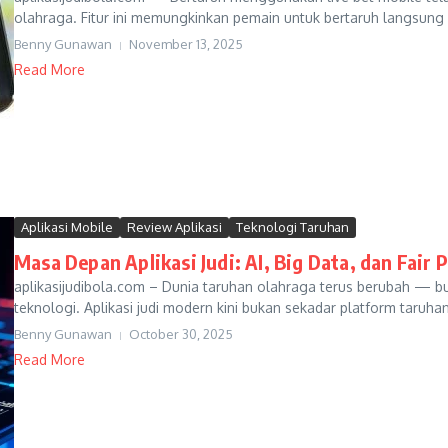
olahraga. Fitur ini memungkinkan pemain untuk bertaruh langsung 
Benny Gunawan
November 13, 2025
Read More
Aplikasi Mobile
Review Aplikasi
Teknologi Taruhan
Masa Depan Aplikasi Judi: AI, Big Data, dan Fair P
aplikasijudibola.com – Dunia taruhan olahraga terus berubah — bu
teknologi. Aplikasi judi modern kini bukan sekadar platform taruhan
Benny Gunawan
October 30, 2025
Read More