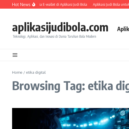
Skip to content
Hot News
Cara Deposit via E-wallet di Aplikasi Judi Bola
Aplikasi Judi Bola untu
aplikasijudibola.com
Apli
Teknologi, Aplikasi, dan Inovasi di Dunia Taruhan Bola Modern
Home
/
etika digital
Browsing Tag: etika dig