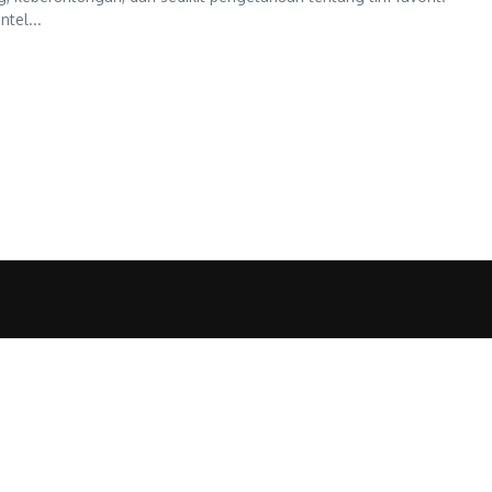
ntel...