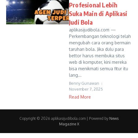
Profesional Lebih
Suka Main di Aplikasi
Judi Bola
aplikasijudibola.com —
Perkembangan teknologi telah
mengubah cara orang bermain
taruhan bola. Jika dulu para
bettor harus membuka situs
web di komputer, kini mereka
bisa menikmati semua fitur itu
lang...
Benny Gunawan
November 7, 2025
Read More
Copyright © 2026 aplikasijudibola.com | Powered by
News
Magazine X