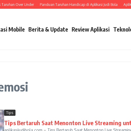
k Taruhan Over Under
Panduan Taruhan Handicap di Aplikasi Judi Bola
Aplik
kasi Mobile
Berita & Update
Review Aplikasi
Teknol
 emosi
Tips
Tips Bertaruh Saat Menonton Live Streaming unt
aplikasijudibola.com – Tips Bertaruh Saat Menonton Live Streamin