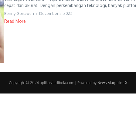
cepat dan akurat. Dengan perkembangan teknologi, banyak platform
Benny Gunawan
December 3, 2025
Read More
Copyright © 2026 aplikasijudibola.com | Powered by
News Magazine X