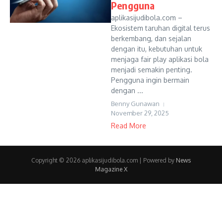
Pengguna
aplikasijudibola.com –
Ekosistem taruhan digital terus
berkembang, dan sejalan
dengan itu, kebutuhan untuk
menjaga fair play aplikasi bola
menjadi semakin penting.
Pengguna ingin bermain
dengan ...
Benny Gunawan
November 29, 2025
Read More
Copyright © 2026 aplikasijudibola.com | Powered by
News
Magazine X