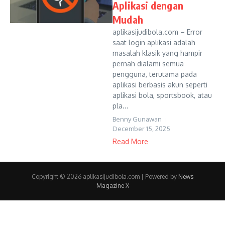
Aplikasi dengan
Mudah
aplikasijudibola.com – Error
saat login aplikasi adalah
masalah klasik yang hampir
pernah dialami semua
pengguna, terutama pada
aplikasi berbasis akun seperti
aplikasi bola, sportsbook, atau
pla...
Benny Gunawan
December 15, 2025
Read More
Copyright © 2026 aplikasijudibola.com | Powered by
News
Magazine X