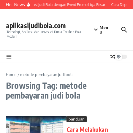
Skip to content
Hot News
Aplikasi Judi Bola dengan Event Promo Liga Besar
Cara Deposit v
aplikasijudibola.com
Men
u
Teknologi, Aplikasi, dan Inovasi di Dunia Taruhan Bola
Modern
Home
/
metode pembayaran judi bola
Browsing Tag: metode
pembayaran judi bola
panduan
Cara Melakukan