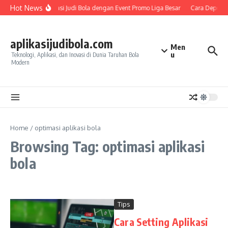
Skip to content
Hot News
Aplikasi Judi Bola dengan Event Promo Liga Besar
Cara Deposit v
aplikasijudibola.com
Men
u
Teknologi, Aplikasi, dan Inovasi di Dunia Taruhan Bola
Modern
Home
/
optimasi aplikasi bola
Browsing Tag: optimasi aplikasi
bola
Tips
Cara Setting Aplikasi