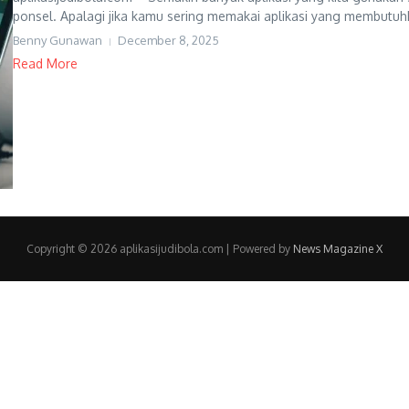
ponsel. Apalagi jika kamu sering memakai aplikasi yang membutuhk
Benny Gunawan
December 8, 2025
Read More
Copyright © 2026 aplikasijudibola.com | Powered by
News Magazine X