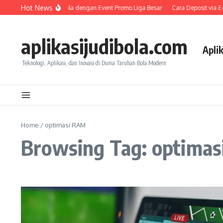
Skip to content
Hot News
Aplikasi Judi Bola dengan Event Promo Liga Besar
Cara Deposit via E-w
aplikasijudibola.com
Apli
Teknologi, Aplikasi, dan Inovasi di Dunia Taruhan Bola Modern
Home
/
optimasi RAM
Browsing Tag: optima