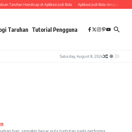
uan Taruhan Handicap di Aplikasi Judi Bola
Aplikasi Judi Bola dengan Custome
ogi Taruhan
Tutorial Pengguna
Saturday, August 8, 2026
in
sehari-hari, semakin besar pula tuntutan pada performa