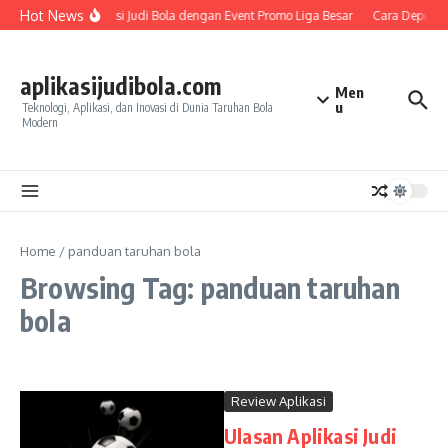
Skip to content
Hot News
Aplikasi Judi Bola dengan Event Promo Liga Besar
Cara Deposit v
aplikasijudibola.com
Men
u
Teknologi, Aplikasi, dan Inovasi di Dunia Taruhan Bola
Modern
Home
/
panduan taruhan bola
Browsing Tag: panduan taruhan
bola
Review Aplikasi
Ulasan Aplikasi Judi