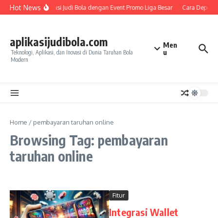
Skip to content
Hot News
Aplikasi Judi Bola dengan Event Promo Liga Besar
Cara Deposit v
aplikasijudibola.com
Men
u
Teknologi, Aplikasi, dan Inovasi di Dunia Taruhan Bola
Modern
Home
/
pembayaran taruhan online
Browsing Tag: pembayaran
taruhan online
Fitur
Integrasi Wallet