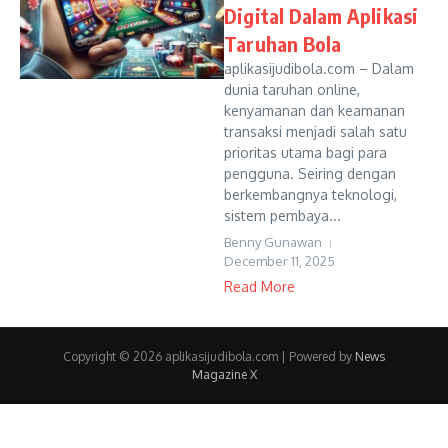
Digital Dalam Aplikasi
Taruhan Bola
aplikasijudibola.com – Dalam
dunia taruhan online,
kenyamanan dan keamanan
transaksi menjadi salah satu
prioritas utama bagi para
pengguna. Seiring dengan
berkembangnya teknologi,
sistem pembaya...
Benny Gunawan
December 11, 2025
Read More
Copyright © 2026 aplikasijudibola.com | Powered by
News
Magazine X