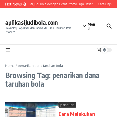
Skip to content
Hot News
Aplikasi Judi Bola dengan Event Promo Liga Besar
Cara Deposit v
aplikasijudibola.com
Men
u
Teknologi, Aplikasi, dan Inovasi di Dunia Taruhan Bola
Modern
Home
/
penarikan dana taruhan bola
Browsing Tag: penarikan dana
taruhan bola
panduan
Cara Melakukan