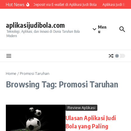
Skip to content
Hot News
Cara Deposit via E-wallet di Aplikasi Judi Bola
Aplikasi Judi Bol
aplikasijudibola.com
Men
u
Teknologi, Aplikasi, dan Inovasi di Dunia Taruhan Bola
Modern
Home
/
Promosi Taruhan
Browsing Tag: Promosi Taruhan
Review Aplikasi
Ulasan Aplikasi Judi
Bola yang Paling