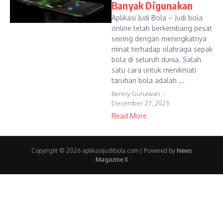
Banyak Digunakan
Aplikasi Judi Bola – Judi bola
online telah berkembang pesat
seiring dengan meningkatnya
minat terhadap olahraga sepak
bola di seluruh dunia. Salah
satu cara untuk menikmati
taruhan bola adalah ...
Benny Gunawan
December 27, 2025
Read More
Copyright © 2026 aplikasijudibola.com | Powered by
News
Magazine X