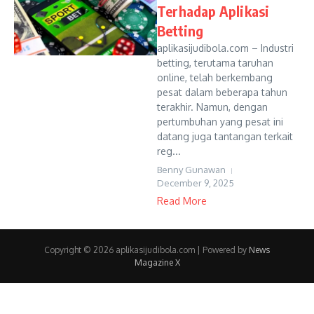
Terhadap Aplikasi
Betting
aplikasijudibola.com – Industri
betting, terutama taruhan
online, telah berkembang
pesat dalam beberapa tahun
terakhir. Namun, dengan
pertumbuhan yang pesat ini
datang juga tantangan terkait
reg...
Benny Gunawan
December 9, 2025
Read More
Copyright © 2026 aplikasijudibola.com | Powered by
News
Magazine X