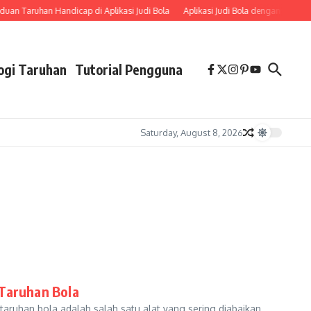
uan Taruhan Handicap di Aplikasi Judi Bola
Aplikasi Judi Bola dengan Custome
ogi Taruhan
Tutorial Pengguna
Saturday, August 8, 2026
 Taruhan Bola
taruhan bola adalah salah satu alat yang sering diabaikan.