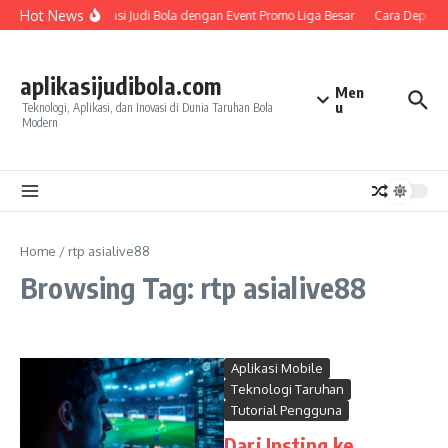
Skip to content
Hot News
Aplikasi Judi Bola dengan Event Promo Liga Besar
Cara Deposit v
aplikasijudibola.com
Men
u
Teknologi, Aplikasi, dan Inovasi di Dunia Taruhan Bola
Modern
Home
/
rtp asialive88
Browsing Tag: rtp asialive88
Aplikasi Mobile
Teknologi Taruhan
Tutorial Pengguna
Dari Insting ke