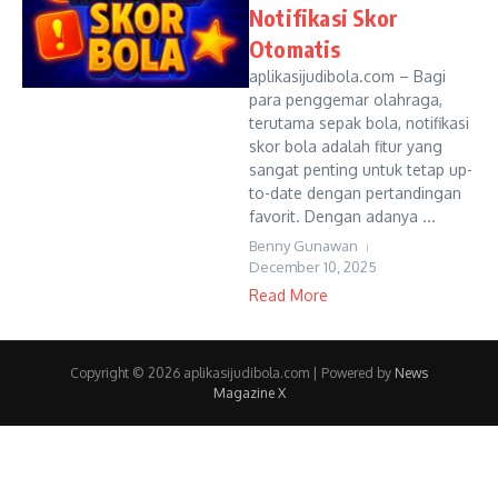
Notifikasi Skor
Otomatis
aplikasijudibola.com – Bagi
para penggemar olahraga,
terutama sepak bola, notifikasi
skor bola adalah fitur yang
sangat penting untuk tetap up-
to-date dengan pertandingan
favorit. Dengan adanya ...
Benny Gunawan
December 10, 2025
Read More
Copyright © 2026 aplikasijudibola.com | Powered by
News
Magazine X