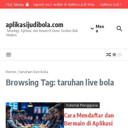
Skip to content
Hot News
Cara Deposit via E-wallet di Aplikasi Judi Bola
Aplikasi Judi Bol
aplikasijudibola.com
Men
u
Teknologi, Aplikasi, dan Inovasi di Dunia Taruhan Bola
Modern
Home
/
taruhan live bola
Browsing Tag: taruhan live bola
Tutorial Pengguna
Cara Mendaftar dan
Bermain di Aplikasi