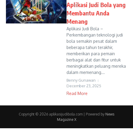
Aplikasi Judi Bola yang
Membantu Anda
Menang
Aplikasi Judi Bola –
Perkembangan teknologi judi
bola semakin pesat dalam
beberapa tahun terakhir,
memberikan para pemain
berbagai alat dan fitur untuk
meningkatkan peluang mereka
dalam memenang...
Benny Gunawan
December 23, 2025
Read More
Copyright © 2026 aplikasijudibola.com | Powered by
News
Magazine X