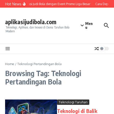
Skip to content
Hot News
Aplikasi Judi Bola dengan Event Promo Liga Besar
Cara Deposit v
aplikasijudibola.com
Men
u
Teknologi, Aplikasi, dan Inovasi di Dunia Taruhan Bola
Modern
Home
/
Teknologi Pertandingan Bola
Browsing Tag: Teknologi
Pertandingan Bola
Teknologi Taruhan
Teknologi di Balik