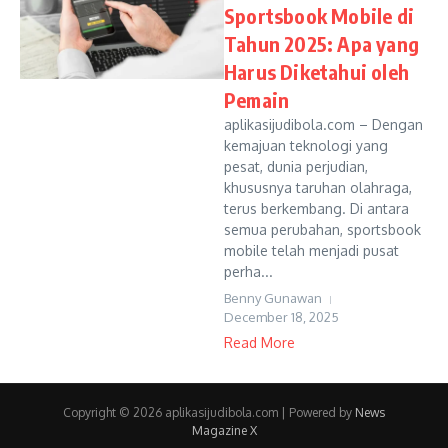
Sportsbook Mobile di
Tahun 2025: Apa yang
Harus Diketahui oleh
Pemain
aplikasijudibola.com – Dengan
kemajuan teknologi yang
pesat, dunia perjudian,
khususnya taruhan olahraga,
terus berkembang. Di antara
semua perubahan, sportsbook
mobile telah menjadi pusat
perha...
Benny Gunawan
December 18, 2025
Read More
Copyright © 2026 aplikasijudibola.com | Powered by
News
Magazine X