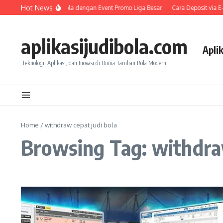
Skip to content
Hot News
Aplikasi Judi Bola dengan Event Promo Liga Besar
Cara Deposit via E-w
aplikasijudibola.com
Apli
Teknologi, Aplikasi, dan Inovasi di Dunia Taruhan Bola Modern
Home
/
withdraw cepat judi bola
Browsing Tag: withdraw