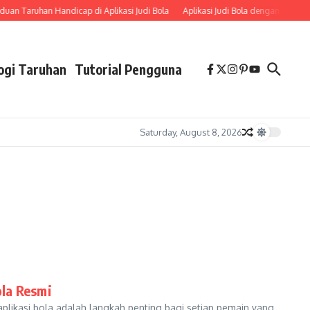
uan Taruhan Handicap di Aplikasi Judi Bola
Aplikasi Judi Bola dengan Custome
ogi Taruhan
Tutorial Pengguna
Saturday, August 8, 2026
la Resmi
aplikasi bola adalah langkah penting bagi setiap pemain yang