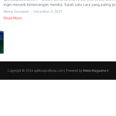
ingin menarik kemenangan mereka. Salah satu cara yang paling prak
Benny Gunawan
December 5, 2025
Read More
Copyright © 2026 aplikasijudibola.com | Powered by
News Magazine X