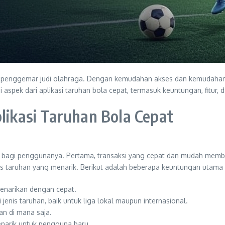
yak penggemar judi olahraga. Dengan kemudahan akses dan kemudahan
 aspek dari aplikasi taruhan bola cepat, termasuk keuntungan, fitur, d
kasi Taruhan Bola Cepat
bagi penggunanya. Pertama, transaksi yang cepat dan mudah membuat
enis taruhan yang menarik. Berikut adalah beberapa keuntungan utama
enarikan dengan cepat.
 jenis taruhan, baik untuk liga lokal maupun internasional.
n di mana saja.
narik untuk pengguna baru.