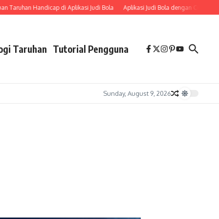
ruhan Handicap di Aplikasi Judi Bola
Aplikasi Judi Bola dengan Customer Serv
ogi Taruhan
Tutorial Pengguna
Sunday, August 9, 2026