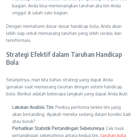
bagian. Anda bisa memenangkan taruhan jika tim Anda
unggul di salah satu bagian.
Dengan memahami dasar-dasar handicap bola, Anda akan
lebih siap untuk memasang taruhan yang lebih cerdas dan
terinformasi.
Strategi Efektif dalam Taruhan Handicap
Bola
Selanjutnya, mari kita bahas strategi yang dapat Anda
gunakan saat memasang taruhan dengan sistem handicap
bola. Berikut adalah beberapa langkah yang dapat Anda ikuti:
Lakukan Analisis Tim
: Periksa performa terkini tim yang
akan bertanding. Apakah mereka sedang dalam kondisi baik
atau buruk?
Perhatikan Statistik Pertandingan Sebelumnya
: Cek hasil
pertandingan sebelumnya antara kedua tim.
taruhan bola