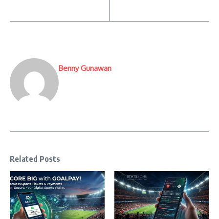
Benny Gunawan
Related Posts