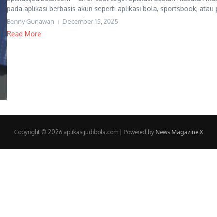
pada aplikasi berbasis akun seperti aplikasi bola, sportsbook, atau p
Benny Gunawan
December 15, 2025
Read More
Copyright © 2026 aplikasijudibola.com | Powered by
News Magazine X