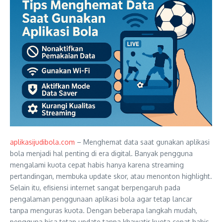
aplikasijudibola.com
– Menghemat data saat gunakan aplikasi
bola menjadi hal penting di era digital. Banyak pengguna
mengalami kuota cepat habis hanya karena streaming
pertandingan, membuka update skor, atau menonton highlight.
Selain itu, efisiensi internet sangat berpengaruh pada
pengalaman penggunaan aplikasi bola agar tetap lancar
tanpa menguras kuota. Dengan beberapa langkah mudah,
pengguna bisa tetap update tanpa khawatir kuota cepat habis.