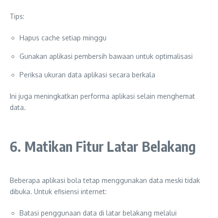
Tips:
Hapus cache setiap minggu
Gunakan aplikasi pembersih bawaan untuk optimalisasi
Periksa ukuran data aplikasi secara berkala
Ini juga meningkatkan performa aplikasi selain menghemat
data.
6. Matikan Fitur Latar Belakang
Beberapa aplikasi bola tetap menggunakan data meski tidak
dibuka. Untuk efisiensi internet:
Batasi penggunaan data di latar belakang melalui