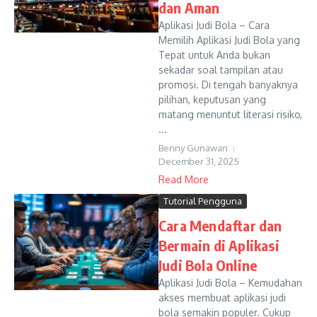
dan Aman
Aplikasi Judi Bola – Cara
Memilih Aplikasi Judi Bola yang
Tepat untuk Anda bukan
sekadar soal tampilan atau
promosi. Di tengah banyaknya
pilihan, keputusan yang
matang menuntut literasi risiko,
...
Benny Gunawan
December 31, 2025
Read More
Tutorial Pengguna
Cara Mendaftar dan
Bermain di Aplikasi
Judi Bola Online
Aplikasi Judi Bola – Kemudahan
akses membuat aplikasi judi
bola semakin populer. Cukup