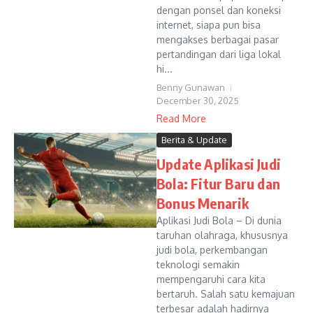
dengan ponsel dan koneksi
internet, siapa pun bisa
mengakses berbagai pasar
pertandingan dari liga lokal
hi...
Benny Gunawan
December 30, 2025
Read More
Berita & Update
Update Aplikasi Judi
Bola: Fitur Baru dan
Bonus Menarik
Aplikasi Judi Bola – Di dunia
taruhan olahraga, khususnya
judi bola, perkembangan
teknologi semakin
mempengaruhi cara kita
bertaruh. Salah satu kemajuan
terbesar adalah hadirnya