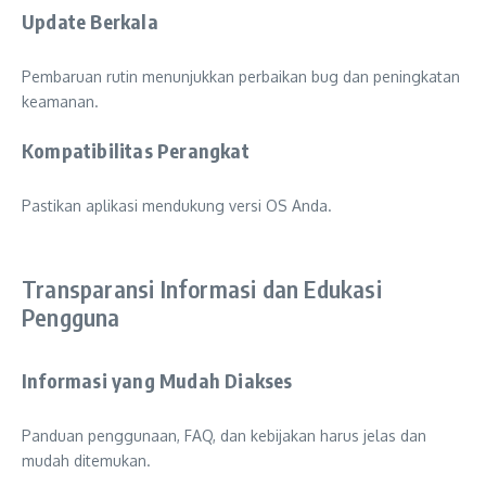
Update Berkala
Pembaruan rutin menunjukkan perbaikan bug dan peningkatan
keamanan.
Kompatibilitas Perangkat
Pastikan aplikasi mendukung versi OS Anda.
Transparansi Informasi dan Edukasi
Pengguna
Informasi yang Mudah Diakses
Panduan penggunaan, FAQ, dan kebijakan harus jelas dan
mudah ditemukan.