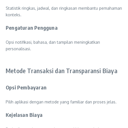
Statistik ringkas, jadwal, dan ringkasan membantu pemahaman
konteks.
Pengaturan Pengguna
Opsi notifikasi, bahasa, dan tampilan meningkatkan
personalisasi.
Metode Transaksi dan Transparansi Biaya
Opsi Pembayaran
Pilih aplikasi dengan metode yang familiar dan proses jelas.
Kejelasan Biaya