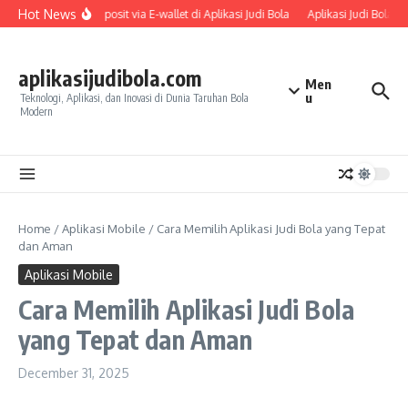
Skip to content
Hot News
Cara Deposit via E-wallet di Aplikasi Judi Bola
Aplikasi Judi Bola u
aplikasijudibola.com
Men
u
Teknologi, Aplikasi, dan Inovasi di Dunia Taruhan Bola
Modern
Home
/
Aplikasi Mobile
/
Cara Memilih Aplikasi Judi Bola yang Tepat
dan Aman
Aplikasi Mobile
Cara Memilih Aplikasi Judi Bola
yang Tepat dan Aman
December 31, 2025