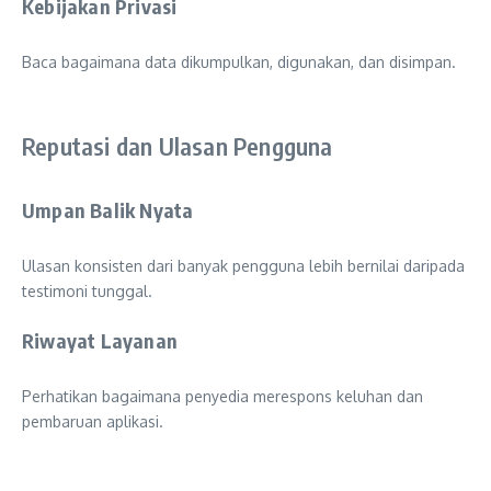
Kebijakan Privasi
Baca bagaimana data dikumpulkan, digunakan, dan disimpan.
Reputasi dan Ulasan Pengguna
Umpan Balik Nyata
Ulasan konsisten dari banyak pengguna lebih bernilai daripada
testimoni tunggal.
Riwayat Layanan
Perhatikan bagaimana penyedia merespons keluhan dan
pembaruan aplikasi.