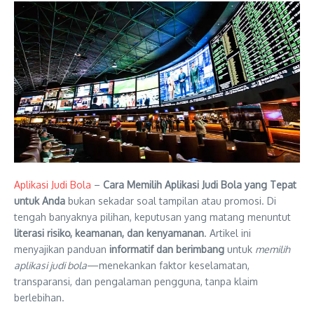
Aplikasi Judi Bola
–
Cara Memilih Aplikasi Judi Bola yang Tepat
untuk Anda
bukan sekadar soal tampilan atau promosi. Di
tengah banyaknya pilihan, keputusan yang matang menuntut
literasi risiko, keamanan, dan kenyamanan
. Artikel ini
menyajikan panduan
informatif dan berimbang
untuk
memilih
aplikasi judi bola
—menekankan faktor keselamatan,
transparansi, dan pengalaman pengguna, tanpa klaim
berlebihan.