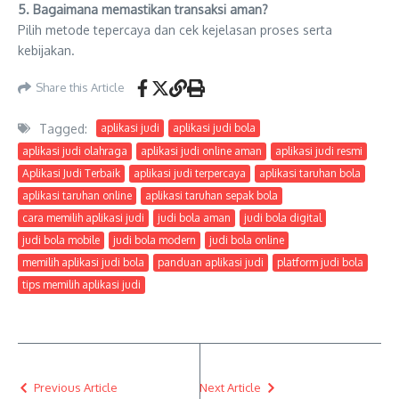
5. Bagaimana memastikan transaksi aman?
Pilih metode tepercaya dan cek kejelasan proses serta
kebijakan.
Share this Article
Tagged:
aplikasi judi
aplikasi judi bola
aplikasi judi olahraga
aplikasi judi online aman
aplikasi judi resmi
Aplikasi Judi Terbaik
aplikasi judi terpercaya
aplikasi taruhan bola
aplikasi taruhan online
aplikasi taruhan sepak bola
cara memilih aplikasi judi
judi bola aman
judi bola digital
judi bola mobile
judi bola modern
judi bola online
memilih aplikasi judi bola
panduan aplikasi judi
platform judi bola
tips memilih aplikasi judi
Previous Article
Next Article