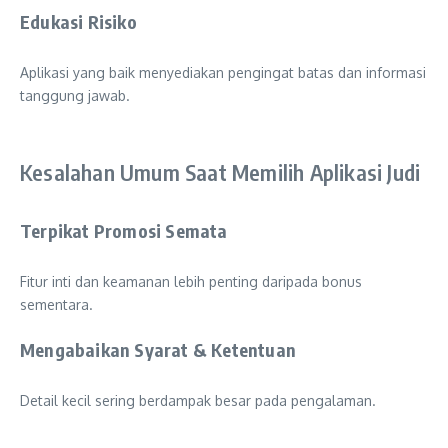
Edukasi Risiko
Aplikasi yang baik menyediakan pengingat batas dan informasi
tanggung jawab.
Kesalahan Umum Saat Memilih Aplikasi Judi
Terpikat Promosi Semata
Fitur inti dan keamanan lebih penting daripada bonus
sementara.
Mengabaikan Syarat & Ketentuan
Detail kecil sering berdampak besar pada pengalaman.