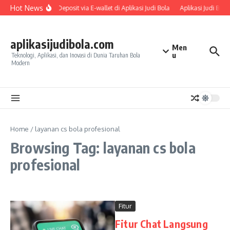
Skip to content
Hot News
Cara Deposit via E-wallet di Aplikasi Judi Bola
Aplikasi Judi Bol
aplikasijudibola.com
Men
u
Teknologi, Aplikasi, dan Inovasi di Dunia Taruhan Bola
Modern
Home
/
layanan cs bola profesional
Browsing Tag: layanan cs bola
profesional
Fitur
Fitur Chat Langsung