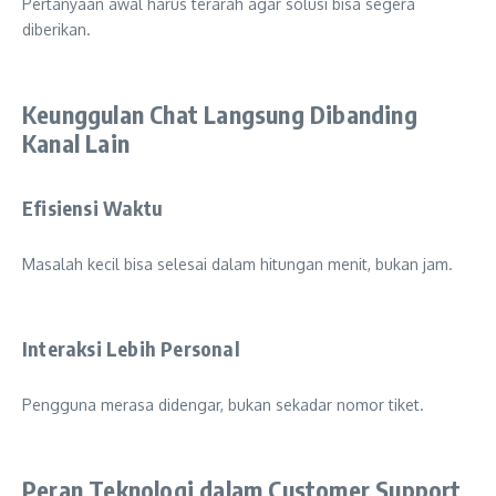
Pertanyaan awal harus terarah agar solusi bisa segera
diberikan.
Keunggulan Chat Langsung Dibanding
Kanal Lain
Efisiensi Waktu
Masalah kecil bisa selesai dalam hitungan menit, bukan jam.
Interaksi Lebih Personal
Pengguna merasa didengar, bukan sekadar nomor tiket.
Peran Teknologi dalam Customer Support