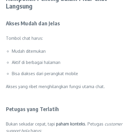
Langsung
Akses Mudah dan Jelas
Tombol chat harus:
Mudah ditemukan
Aktif di berbagai halaman
Bisa diakses dari perangkat mobile
Akses yang ribet menghilangkan fungsi utama chat.
Petugas yang Terlatih
Bukan sekadar cepat, tapi
paham konteks
. Petugas
customer
support bola
harus: