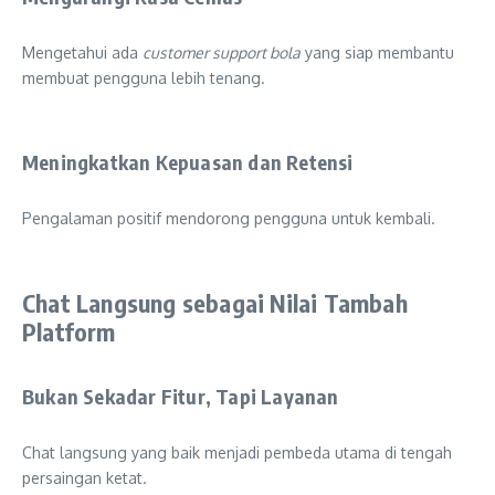
Mengetahui ada
customer support bola
yang siap membantu
membuat pengguna lebih tenang.
Meningkatkan Kepuasan dan Retensi
Pengalaman positif mendorong pengguna untuk kembali.
Chat Langsung sebagai Nilai Tambah
Platform
Bukan Sekadar Fitur, Tapi Layanan
Chat langsung yang baik menjadi pembeda utama di tengah
persaingan ketat.