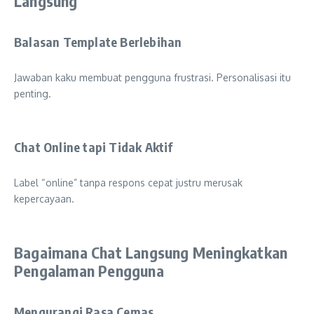
Langsung
Balasan Template Berlebihan
Jawaban kaku membuat pengguna frustrasi. Personalisasi itu
penting.
Chat Online tapi Tidak Aktif
Label “online” tanpa respons cepat justru merusak
kepercayaan.
Bagaimana Chat Langsung Meningkatkan
Pengalaman Pengguna
Mengurangi Rasa Cemas