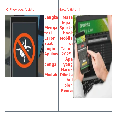
Previous Article
Next Article
Langka
Masa
h
Depan
Menga
Sports
tasi
book
Error
Mobile
Saat
di
Login
Tahun
Aplikas
2025:
i
Apa
denga
yang
n
Harus
Mudah
Diketa
hui
oleh
Pemai
n