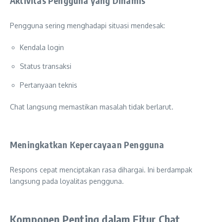
Aktivitas Pengguna yang Dinamis
Pengguna sering menghadapi situasi mendesak:
Kendala login
Status transaksi
Pertanyaan teknis
Chat langsung memastikan masalah tidak berlarut.
Meningkatkan Kepercayaan Pengguna
Respons cepat menciptakan rasa dihargai. Ini berdampak
langsung pada loyalitas pengguna.
Komponen Penting dalam Fitur Chat