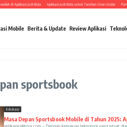
allet di Aplikasi Judi Bola
Aplikasi Judi Bola untuk Taruhan Over Under
Pand
kasi Mobile
Berita & Update
Review Aplikasi
Teknol
epan sportsbook
Edukasi
Masa Depan Sportsbook Mobile di Tahun 2025: A
aplikasijudibola.com – Dengan kemajuan teknologi yang pesat, dun