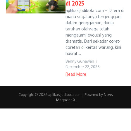
di 2025
aplikasijudibola.com – Di era di
mana segalanya tergenggam
dalam genggaman, dunia
taruhan olahraga telah
mengalami evolusi yang
dramatis. Dari sekadar coret-
coretan di kertas warung, kini
hasrat...
Benny Gunawan
December 22, 2025
Read More
Copyright © 2026 aplikasijudibola.com | Powered by
News
Magazine X