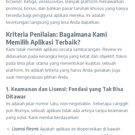
browser. Ketiga,
eksklusivitas
. Banyak platform menawarkan
promosi, bonus, dan bahkan pasar taruhan khusus yang hanya
tersedia bagi pengguna aplikasi mereka. Ini adalah
keuntungan langsung yang bisa Anda dapatkan.
Kriteria Penilaian: Bagaimana Kami
Memilih Aplikasi Terbaik?
Kami tidak memilih aplikasi secara sembarangan. Review ini
didasarkan pada kerangka kerja yang ketat dan objektif, fokus
pada lima pilar utama yang menentukan kualitas sebuah
platform. Ini adalah kriteria yang harus Anda gunakan juga
saat mengevaluasi pilihan Anda.
1. Keamanan dan Lisensi: Fondasi yang Tak Bisa
Ditawar
Ini adalah pilar nomor satu, non-negotiable. Seberapa canggih
pun fiturnya, sebuah aplikasi tidak ada artinya tanpa keamanan
yang solid. Kami menilai berdasarkan:
Lisensi Resmi:
Apakah aplikasi ini dioperasikan di bawah