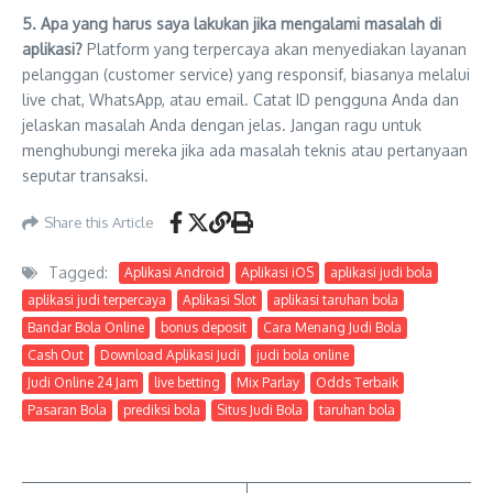
5. Apa yang harus saya lakukan jika mengalami masalah di
aplikasi?
Platform yang terpercaya akan menyediakan layanan
pelanggan (customer service) yang responsif, biasanya melalui
live chat, WhatsApp, atau email. Catat ID pengguna Anda dan
jelaskan masalah Anda dengan jelas. Jangan ragu untuk
menghubungi mereka jika ada masalah teknis atau pertanyaan
seputar transaksi.
Share this Article
Tagged:
Aplikasi Android
Aplikasi iOS
aplikasi judi bola
aplikasi judi terpercaya
Aplikasi Slot
aplikasi taruhan bola
Bandar Bola Online
bonus deposit
Cara Menang Judi Bola
Cash Out
Download Aplikasi Judi
judi bola online
Judi Online 24 Jam
live betting
Mix Parlay
Odds Terbaik
Pasaran Bola
prediksi bola
Situs Judi Bola
taruhan bola