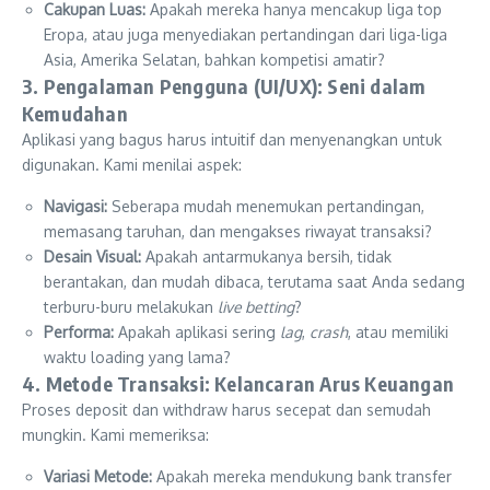
Cakupan Luas:
Apakah mereka hanya mencakup liga top
Eropa, atau juga menyediakan pertandingan dari liga-liga
Asia, Amerika Selatan, bahkan kompetisi amatir?
3. Pengalaman Pengguna (UI/UX): Seni dalam
Kemudahan
Aplikasi yang bagus harus intuitif dan menyenangkan untuk
digunakan. Kami menilai aspek:
Navigasi:
Seberapa mudah menemukan pertandingan,
memasang taruhan, dan mengakses riwayat transaksi?
Desain Visual:
Apakah antarmukanya bersih, tidak
berantakan, dan mudah dibaca, terutama saat Anda sedang
terburu-buru melakukan
live betting
?
Performa:
Apakah aplikasi sering
lag
,
crash
, atau memiliki
waktu loading yang lama?
4. Metode Transaksi: Kelancaran Arus Keuangan
Proses deposit dan withdraw harus secepat dan semudah
mungkin. Kami memeriksa:
Variasi Metode:
Apakah mereka mendukung bank transfer