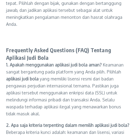
tepat. Pilihlah dengan bijak, gunakan dengan bertanggung
jawab, dan jadikan aplikasi tersebut sebagai alat untuk
meningkatkan pengalaman menonton dan hasrat olahraga
Anda.
Frequently Asked Questions (FAQ) Tentang
Aplikasi Judi Bola
1. Apakah menggunakan aplikasi judi bola aman?
Keamanan
sangat bergantung pada platform yang Anda pilih. Pilihlah
aplikasi judi bola
yang memiliki lisensi resmi dari badan
pengawas perjudian internasional ternama. Pastikan juga
aplikasi tersebut menggunakan enkripsi data (SSL) untuk
melindungi informasi pribadi dan transaksi Anda. Selalu
waspada terhadap aplikasi ilegal yang menawarkan bonus
tidak masuk akal.
2. Apa saja kriteria terpenting dalam memilih aplikasi judi bola?
Beberapa kriteria kunci adalah: keamanan dan lisensi, variasi