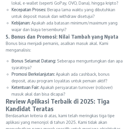
lokal, e-wallet (seperti GoPay, OVO, Dana), hingga kripto?
Kecepatan Proses:
Berapa lama waktu yang dibutuhkan
untuk deposit masuk dan withdraw disetujui?
Kebijanan:
Apakah ada batasan minimum/maximum yang
wajar dan biaya tersembunyi?
5. Bonus dan Promosi: Nilai Tambah yang Nyata
Bonus bisa menjadi pemanis, asalkan masuk akal. Kami
menganalisis:
Bonus Selamat Datang:
Seberapa menguntungkan dan apa
syaratnya?
Promosi Berkelanjutan:
Apakah ada cashback, bonus
deposit, atau program loyalitas untuk pemain aktif?
Ketentuan Fair:
Apakah persyaratan turnover (rollover)
masuk akal dan bisa dicapai?
Review Aplikasi Terbaik di 2025: Tiga
Kandidat Teratas
Berdasarkan kriteria di atas, kami telah meringkas tiga tipe
aplikasi yang menonjol di tahun 2025. Kami tidak akan
menyebutkan nama merek spesifik untuk menjaga objektivitas,