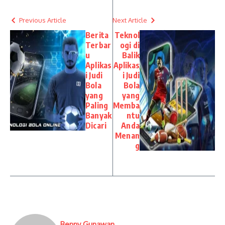
Previous Article
Next Article
Berita
Teknol
Terbar
ogi di
u
Balik
Aplikas
Aplikas
i Judi
i Judi
Bola
Bola
yang
yang
Paling
Memba
Banyak
ntu
Dicari
Anda
Menan
g
Benny Gunawan