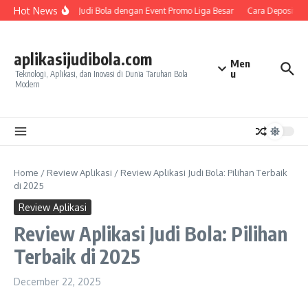
Skip to content
Hot News
Aplikasi Judi Bola dengan Event Promo Liga Besar
Cara Deposit via E
aplikasijudibola.com
Men
u
Teknologi, Aplikasi, dan Inovasi di Dunia Taruhan Bola
Modern
Home
/
Review Aplikasi
/
Review Aplikasi Judi Bola: Pilihan Terbaik
di 2025
Review Aplikasi
Review Aplikasi Judi Bola: Pilihan
Terbaik di 2025
December 22, 2025