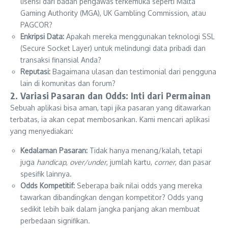
lisensi dari badan pengawas terkemuka seperti Malta
Gaming Authority (MGA), UK Gambling Commission, atau
PAGCOR?
Enkripsi Data:
Apakah mereka menggunakan teknologi SSL
(Secure Socket Layer) untuk melindungi data pribadi dan
transaksi finansial Anda?
Reputasi:
Bagaimana ulasan dan testimonial dari pengguna
lain di komunitas dan forum?
2. Variasi Pasaran dan Odds: Inti dari Permainan
Sebuah aplikasi bisa aman, tapi jika pasaran yang ditawarkan
terbatas, ia akan cepat membosankan. Kami mencari aplikasi
yang menyediakan:
Kedalaman Pasaran:
Tidak hanya menang/kalah, tetapi
juga
handicap
,
over/under
, jumlah kartu,
corner
, dan pasar
spesifik lainnya.
Odds Kompetitif:
Seberapa baik nilai odds yang mereka
tawarkan dibandingkan dengan kompetitor? Odds yang
sedikit lebih baik dalam jangka panjang akan membuat
perbedaan signifikan.