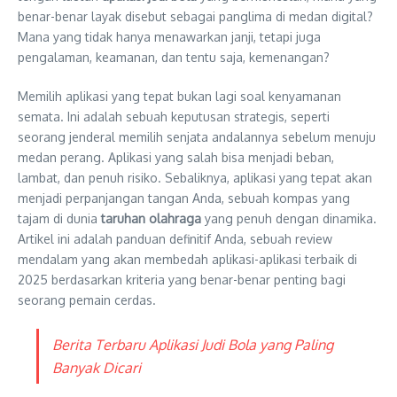
benar-benar layak disebut sebagai panglima di medan digital?
Mana yang tidak hanya menawarkan janji, tetapi juga
pengalaman, keamanan, dan tentu saja, kemenangan?
Memilih aplikasi yang tepat bukan lagi soal kenyamanan
semata. Ini adalah sebuah keputusan strategis, seperti
seorang jenderal memilih senjata andalannya sebelum menuju
medan perang. Aplikasi yang salah bisa menjadi beban,
lambat, dan penuh risiko. Sebaliknya, aplikasi yang tepat akan
menjadi perpanjangan tangan Anda, sebuah kompas yang
tajam di dunia
taruhan olahraga
yang penuh dengan dinamika.
Artikel ini adalah panduan definitif Anda, sebuah review
mendalam yang akan membedah aplikasi-aplikasi terbaik di
2025 berdasarkan kriteria yang benar-benar penting bagi
seorang pemain cerdas.
Berita Terbaru Aplikasi Judi Bola yang Paling
Banyak Dicari