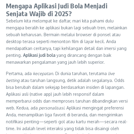
Mengapa Aplikasi Judi Bola Menjadi
Senjata Wajib di 2025?
Sebelum kita melompat ke daftar, mari kita pahami dulu
mengapa beralih ke aplikasi bukan lagi sebuah tren, melainkan
sebuah keharusan. Bermain melalui browser di ponsel atau
desktop terasa seperti menonton film di layar kecil. Anda
mendapatkan ceritanya, tapi kehilangan detail dan imersi yang
penting.
Aplikasi judi bola
yang dirancang dengan baik
menawarkan pengalaman yang jauh lebih superior.
Pertama, ada
kecepatan
. Di dunia taruhan, terutama
live
betting
atau taruhan langsung, detik adalah segalanya. Odds
bisa berubah dalam sekejap berdasarkan insiden di lapangan.
Aplikasi asli (native app) jauh lebih responsif dalam
memperbarui odds dan memproses taruhan dibandingkan versi
web. Kedua, ada
personalisasi
. Aplikasi mengingat preferensi
Anda, menampilkan liga favorit di beranda, dan mengirimkan
notifikasi penting—seperti gol atau kartu merah—secara real-
time. Ini adalah level interaksi yang tidak bisa disaingi oleh