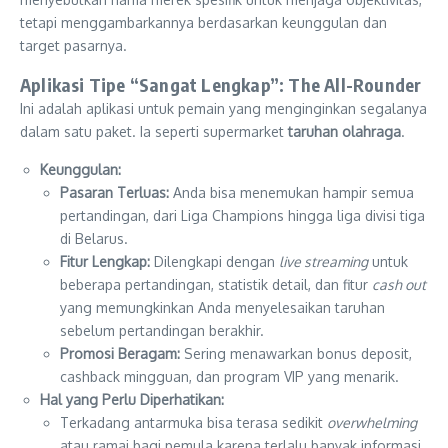
tetapi menggambarkannya berdasarkan keunggulan dan
target pasarnya.
Aplikasi Tipe “Sangat Lengkap”: The All-Rounder
Ini adalah aplikasi untuk pemain yang menginginkan segalanya
dalam satu paket. Ia seperti supermarket
taruhan olahraga
.
Keunggulan:
Pasaran Terluas:
Anda bisa menemukan hampir semua
pertandingan, dari Liga Champions hingga liga divisi tiga
di Belarus.
Fitur Lengkap:
Dilengkapi dengan
live streaming
untuk
beberapa pertandingan, statistik detail, dan fitur
cash out
yang memungkinkan Anda menyelesaikan taruhan
sebelum pertandingan berakhir.
Promosi Beragam:
Sering menawarkan bonus deposit,
cashback mingguan, dan program VIP yang menarik.
Hal yang Perlu Diperhatikan:
Terkadang antarmuka bisa terasa sedikit
overwhelming
atau ramai bagi pemula karena terlalu banyak informasi