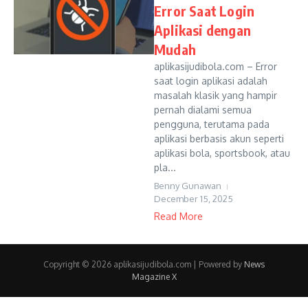
Error Saat Login
Aplikasi dengan
Mudah
aplikasijudibola.com – Error
saat login aplikasi adalah
masalah klasik yang hampir
pernah dialami semua
pengguna, terutama pada
aplikasi berbasis akun seperti
aplikasi bola, sportsbook, atau
pla...
Benny Gunawan
December 15, 2025
Read More
Copyright © 2026 aplikasijudibola.com | Powered by
News
Magazine X